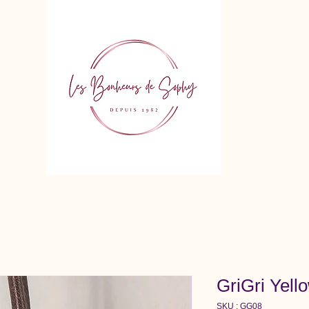
GriGri Yell
SKU : GG08