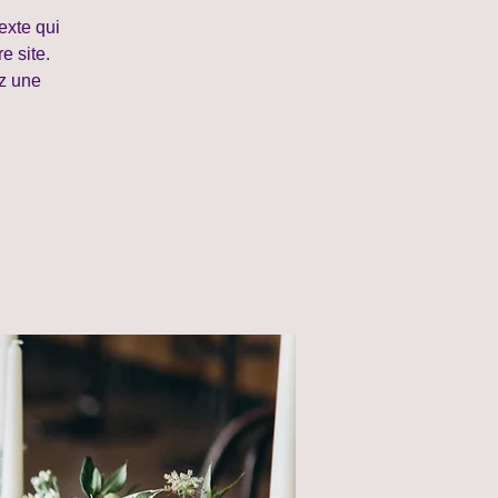
exte qui
e site.
ez une