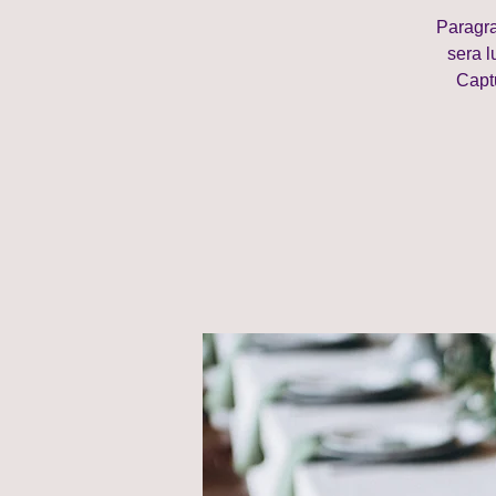
Paragra
sera l
Captu